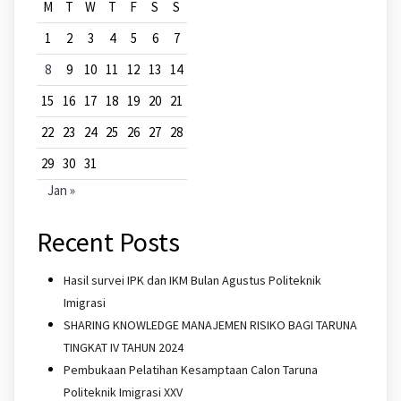
M
T
W
T
F
S
S
1
2
3
4
5
6
7
8
9
10
11
12
13
14
15
16
17
18
19
20
21
22
23
24
25
26
27
28
29
30
31
Jan »
Recent Posts
Hasil survei IPK dan IKM Bulan Agustus Politeknik
Imigrasi
SHARING KNOWLEDGE MANAJEMEN RISIKO BAGI TARUNA
TINGKAT IV TAHUN 2024
Pembukaan Pelatihan Kesamptaan Calon Taruna
Politeknik Imigrasi XXV