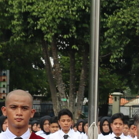
Pembukaan Pelatihan
Kesamptaan Calon Taruna
Politeknik Imigrasi XXV
Serah Terima Calon Taruna
Politeknik Imigrasi XXVI
Kedatangan Calon Taruna
di Kampus Poltekim
Gandul
Archives
September 2024
March 2024
January 2024
December 2023
October 2023