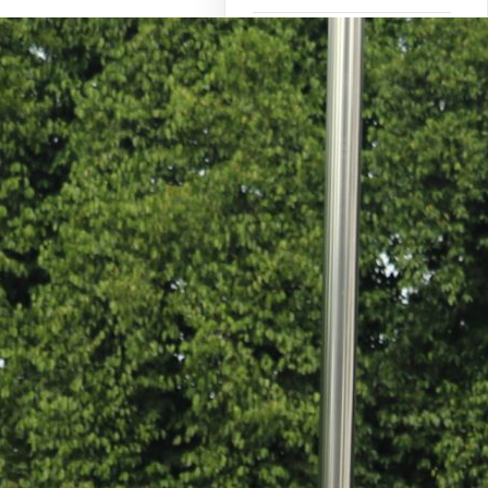
22
23
24
25
26
27
28
29
30
31
« Dec
Mar »
Recent
Posts
Hasil survei IPK dan IKM
Bulan Agustus Politeknik
Imigrasi
SHARING KNOWLEDGE
MANAJEMEN RISIKO BAGI
TARUNA TINGKAT IV TAHUN
2024