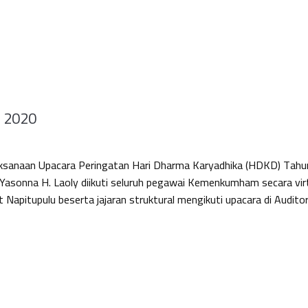
 2020
laksanaan Upacara Peringatan Hari Dharma Karyadhika (HDKD) Tah
asonna H. Laoly diikuti seluruh pegawai Kemenkumham secara virt
t Napitupulu beserta jajaran struktural mengikuti upacara di Au