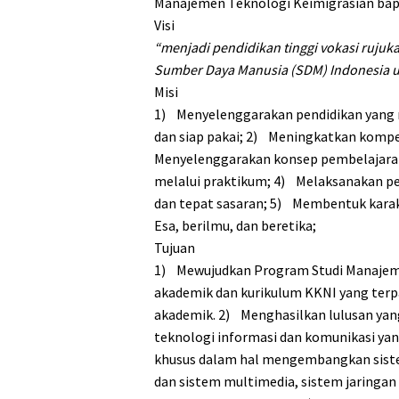
Manajemen Teknologi Keimigrasian bapa
Visi
“menjadi pendidikan tinggi vokasi ruj
Sumber Daya Manusia (SDM) Indonesia 
Misi
1) Menyelenggarakan pendidikan yang m
dan siap pakai; 2) Meningkatkan kompe
Menyelenggarakan konsep pembelajaran 
melalui praktikum; 4) Melaksanakan pe
dan tepat sasaran; 5) Membentuk kara
Esa, berilmu, dan beretika;
Tujuan
1) Mewujudkan Program Studi Manajeme
akademik dan kurikulum KKNI yang terp
akademik. 2) Menghasilkan lulusan y
teknologi informasi dan komunikasi yang
khusus dalam hal mengembangkan sistem
dan sistem multimedia, sistem jaringa