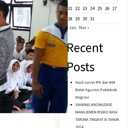
21
22
23
24
25
26
27
28
29
30
31
« Jan
Mar »
Recent
Posts
Hasil survei IPK dan IKM
Bulan Agustus Politeknik
Imigrasi
SHARING KNOWLEDGE
MANAJEMEN RISIKO BAGI
TARUNA TINGKAT IV TAHUN
i
2024