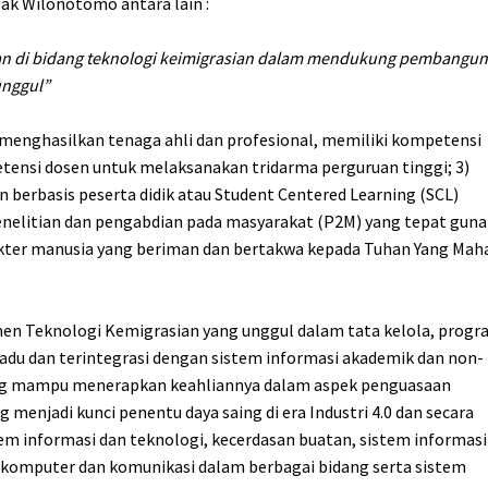
k Wilonotomo antara lain :
ukan di bidang teknologi keimigrasian dalam mendukung pembangu
unggul”
enghasilkan tenaga ahli dan profesional, memiliki kompetensi
tensi dosen untuk melaksanakan tridarma perguruan tinggi; 3)
berbasis peserta didik atau Student Centered Learning (SCL)
nelitian dan pengabdian pada masyarakat (P2M) yang tepat guna
kter manusia yang beriman dan bertakwa kepada Tuhan Yang Mah
n Teknologi Kemigrasian yang unggul dalam tata kelola, prog
adu dan terintegrasi dengan sistem informasi akademik dan non-
ang mampu menerapkan keahliannya dalam aspek penguasaan
 menjadi kunci penentu daya saing di era Industri 4.0 dan secara
 informasi dan teknologi, kecerdasan buatan, sistem informasi
n komputer dan komunikasi dalam berbagai bidang serta sistem