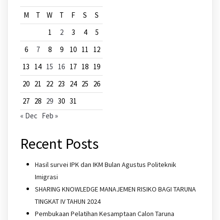
M
T
W
T
F
S
S
1
2
3
4
5
6
7
8
9
10
11
12
13
14
15
16
17
18
19
20
21
22
23
24
25
26
27
28
29
30
31
« Dec
Feb »
Recent Posts
Hasil survei IPK dan IKM Bulan Agustus Politeknik
Imigrasi
SHARING KNOWLEDGE MANAJEMEN RISIKO BAGI TARUNA
TINGKAT IV TAHUN 2024
Pembukaan Pelatihan Kesamptaan Calon Taruna