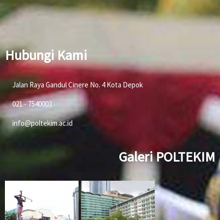
Hubungi Kami
Jalan Raya Gandul Cinere No. 4 Kota Depok
021 - 7540003
info@poltekim.ac.id
Galeri POLTEKIM