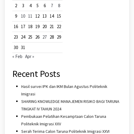
2
3
4
5
6
7
8
9
10
11
12
13
14
15
16
17
18
19
20
21
22
23
24
25
26
27
28
29
30
31
« Feb
Apr »
Recent Posts
Hasil survei IPK dan IKM Bulan Agustus Politeknik
Imigrasi
SHARING KNOWLEDGE MANAJEMEN RISIKO BAGI TARUNA
TINGKAT IV TAHUN 2024
Pembukaan Pelatihan Kesamptaan Calon Taruna
Politeknik Imigrasi XXV
Serah Terima Calon Taruna Politeknik Imigrasi XXVI