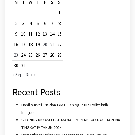
M
T
W
T
F
S
S
1
2
3
4
5
6
7
8
9
10
11
12
13
14
15
16
17
18
19
20
21
22
23
24
25
26
27
28
29
30
31
« Sep
Dec »
Recent Posts
Hasil survei IPK dan IKM Bulan Agustus Politeknik
Imigrasi
SHARING KNOWLEDGE MANAJEMEN RISIKO BAGI TARUNA
TINGKAT IV TAHUN 2024
Pembukaan Pelatihan Kesamptaan Calon Taruna