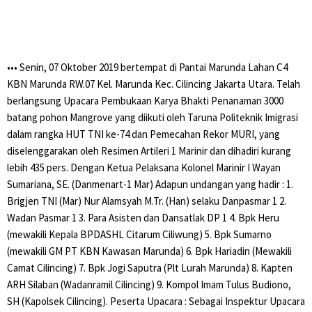
••• Senin, 07 Oktober 2019 bertempat di Pantai Marunda Lahan C4
KBN Marunda RW.07 Kel. Marunda Kec. Cilincing Jakarta Utara. Telah
berlangsung Upacara Pembukaan Karya Bhakti Penanaman 3000
batang pohon Mangrove yang diikuti oleh Taruna Politeknik Imigrasi
dalam rangka HUT TNI ke-74 dan Pemecahan Rekor MURI, yang
diselenggarakan oleh Resimen Artileri 1 Marinir dan dihadiri kurang
lebih 435 pers. Dengan Ketua Pelaksana Kolonel Marinir I Wayan
Sumariana, SE. (Danmenart-1 Mar) Adapun undangan yang hadir : 1.
Brigjen TNI (Mar) Nur Alamsyah M.Tr. (Han) selaku Danpasmar 1 2.
Wadan Pasmar 1 3. Para Asisten dan Dansatlak DP 1 4. Bpk Heru
(mewakili Kepala BPDASHL Citarum Ciliwung) 5. Bpk Sumarno
(mewakili GM PT KBN Kawasan Marunda) 6. Bpk Hariadin (Mewakili
Camat Cilincing) 7. Bpk Jogi Saputra (Plt Lurah Marunda) 8. Kapten
ARH Silaban (Wadanramil Cilincing) 9. Kompol Imam Tulus Budiono,
SH (Kapolsek Cilincing). Peserta Upacara : Sebagai Inspektur Upacara