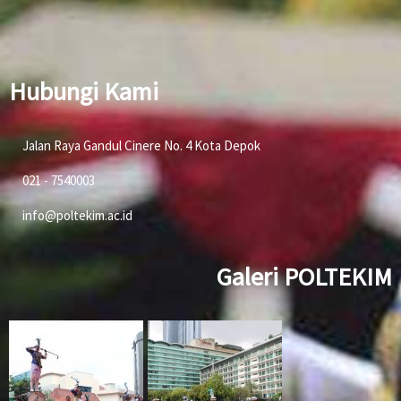
Hubungi Kami
Jalan Raya Gandul Cinere No. 4 Kota Depok
021 - 7540003
info@poltekim.ac.id
Galeri POLTEKIM